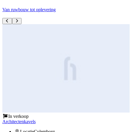
Van ruwbouw tot oplevering
I
In verkoop
Architectenkavels
A
Locatie
Culemborg