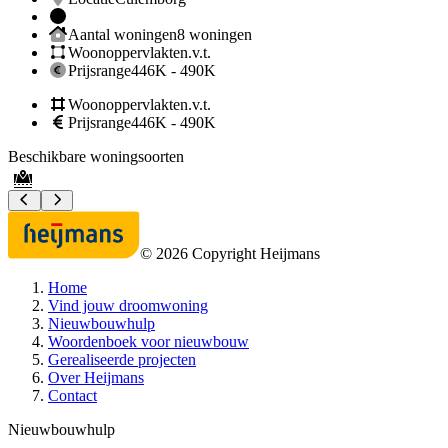
Aantal woningen
8 woningen
Woonoppervlakte
n.v.t.
Prijsrange
446K - 490K
Woonoppervlakte
n.v.t.
Prijsrange
446K - 490K
Beschikbare woningsoorten
B
©
2026
Copyright Heijmans
Home
Vind jouw droomwoning
Nieuwbouwhulp
Woordenboek voor nieuwbouw
Gerealiseerde projecten
Over Heijmans
Contact
Nieuwbouwhulp