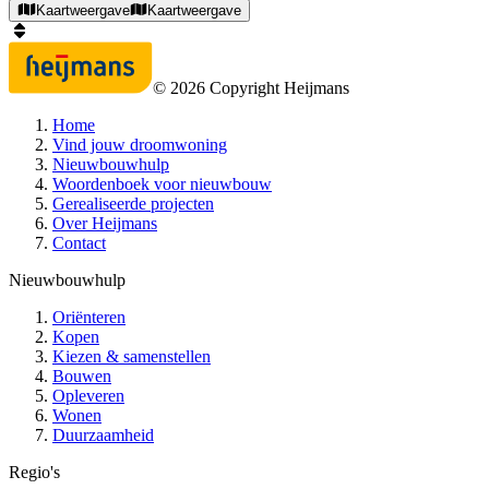
Kaartweergave
Kaartweergave
©
2026
Copyright Heijmans
Home
Vind jouw droomwoning
Nieuwbouwhulp
Woordenboek voor nieuwbouw
Gerealiseerde projecten
Over Heijmans
Contact
Nieuwbouwhulp
Oriënteren
Kopen
Kiezen & samenstellen
Bouwen
Opleveren
Wonen
Duurzaamheid
Regio's