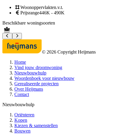
Woonoppervlakte
n.v.t.
Prijsrange
446K - 490K
Beschikbare woningsoorten
B
©
2026
Copyright Heijmans
Home
Vind jouw droomwoning
Nieuwbouwhulp
Woordenboek voor nieuwbouw
Gerealiseerde projecten
Over Heijmans
Contact
Nieuwbouwhulp
Oriënteren
Kopen
Kiezen & samenstellen
Bouwen