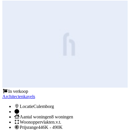
In verkoop
Architectenkavels
A
Locatie
Culemborg
Aantal woningen
8 woningen
Woonoppervlakte
n.v.t.
Prijsrange
446K - 490K