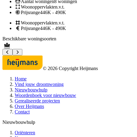
Aantal woningen
8 woningen
Woonoppervlakte
n.v.t.
Prijsrange
446K - 490K
Woonoppervlakte
n.v.t.
Prijsrange
446K - 490K
Beschikbare woningsoorten
B
©
2026
Copyright Heijmans
Home
Vind jouw droomwoning
Nieuwbouwhulp
Woordenboek voor nieuwbouw
Gerealiseerde projecten
Over Heijmans
Contact
Nieuwbouwhulp
Oriënteren