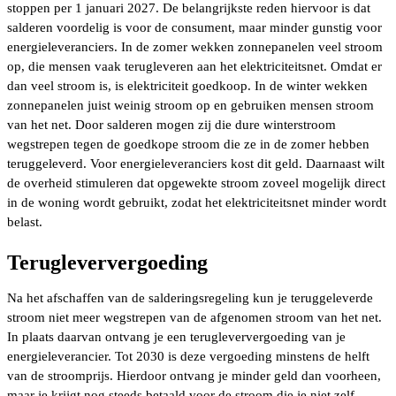
stoppen per 1 januari 2027. De belangrijkste reden hiervoor is dat
salderen voordelig is voor de consument, maar minder gunstig voor
energieleveranciers. In de zomer wekken zonnepanelen veel stroom
op, die mensen vaak terugleveren aan het elektriciteitsnet. Omdat er
dan veel stroom is, is elektriciteit goedkoop. In de winter wekken
zonnepanelen juist weinig stroom op en gebruiken mensen stroom
van het net. Door salderen mogen zij die dure winterstroom
wegstrepen tegen de goedkope stroom die ze in de zomer hebben
teruggeleverd. Voor energieleveranciers kost dit geld. Daarnaast wilt
de overheid stimuleren dat opgewekte stroom zoveel mogelijk direct
in de woning wordt gebruikt, zodat het elektriciteitsnet minder wordt
belast.
Terugleververgoeding
Na het afschaffen van de salderingsregeling kun je teruggeleverde
stroom niet meer wegstrepen van de afgenomen stroom van het net.
In plaats daarvan ontvang je een terugleververgoeding van je
energieleverancier. Tot 2030 is deze vergoeding minstens de helft
van de stroomprijs. Hierdoor ontvang je minder geld dan voorheen,
maar je krijgt nog steeds betaald voor de stroom die je niet zelf