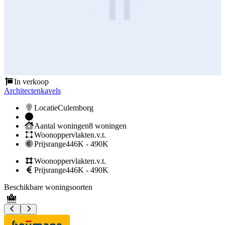
In verkoop
Architectenkavels
A
Locatie
Culemborg
Aantal woningen
8 woningen
Woonoppervlakte
n.v.t.
Prijsrange
446K - 490K
Woonoppervlakte
n.v.t.
Prijsrange
446K - 490K
Beschikbare woningsoorten
B