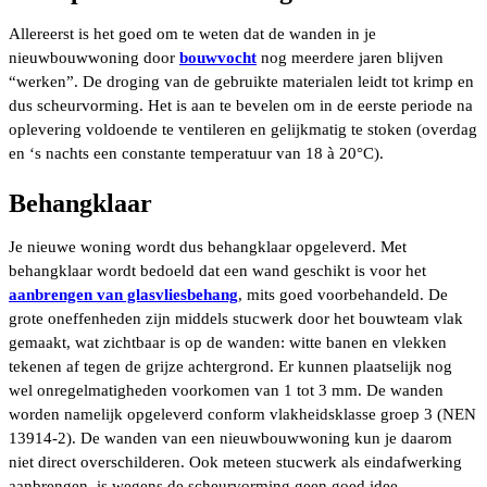
Allereerst is het goed om te weten dat de wanden in je
nieuwbouwwoning door
bouwvocht
nog meerdere jaren blijven
“werken”. De droging van de gebruikte materialen leidt tot krimp en
dus scheurvorming. Het is aan te bevelen om in de eerste periode na
oplevering voldoende te ventileren en gelijkmatig te stoken (overdag
en ‘s nachts een constante temperatuur van 18 à 20°C).
Behangklaar
Je nieuwe woning wordt dus behangklaar opgeleverd. Met
behangklaar wordt bedoeld dat een wand geschikt is voor het
aanbrengen van glasvliesbehang
, mits goed voorbehandeld. De
grote oneffenheden zijn middels stucwerk door het bouwteam vlak
gemaakt, wat zichtbaar is op de wanden: witte banen en vlekken
tekenen af tegen de grijze achtergrond. Er kunnen plaatselijk nog
wel onregelmatigheden voorkomen van 1 tot 3 mm. De wanden
worden namelijk opgeleverd conform vlakheidsklasse groep 3 (NEN
13914-2). De wanden van een nieuwbouwwoning kun je daarom
niet direct overschilderen. Ook meteen stucwerk als eindafwerking
aanbrengen, is wegens de scheurvorming geen goed idee.