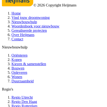
©
2026
Copyright Heijmans
Home
Vind jouw droomwoning
Nieuwbouwhulp
Woordenboek voor nieuwbouw
Gerealiseerde projecten
Over Heijmans
Contact
Nieuwbouwhulp
Oriënteren
Kopen
Kiezen & samenstellen
Bouwen
Opleveren
Wonen
Duurzaamheid
Regio's
Regio Utrecht
Regio Den Haag
Regio Rotterdam