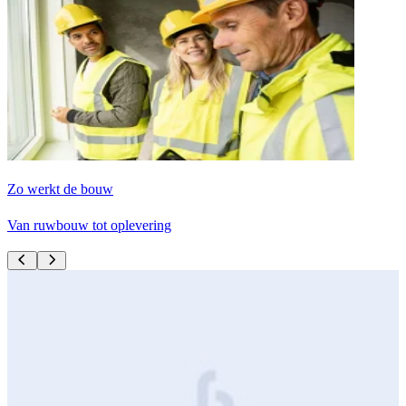
Zo werkt de bouw
J
Van ruwbouw tot oplevering
I