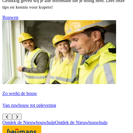
Gelukkig geven wij je alle informatie die je nodig hebt. Lees onze
tips en kennis voor kopers!
Bouwen
Zo werkt de bouw
J
Van ruwbouw tot oplevering
I
Ontdek de Nieuwbouwhulp
Ontdek de Nieuwbouwhulp