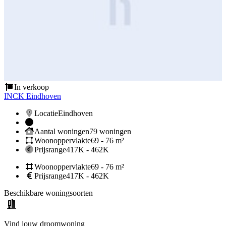
In verkoop
INCK Eindhoven
Locatie
Eindhoven
Aantal woningen
79 woningen
Woonoppervlakte
69 - 76 m²
Prijsrange
417K - 462K
Woonoppervlakte
69 - 76 m²
Prijsrange
417K - 462K
Beschikbare woningsoorten
Vind jouw droomwoning