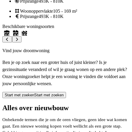
Prijsrange
493K - 810K
Woonoppervlakte
105 - 169 m²
Prijsrange
493K - 810K
Beschikbare woningsoorten
B
Vind jouw droomwoning
Ben je op zoek naar een groter huis of juist kleiner? Is je
gezinssituatie veranderd of wil je graag wonen op een andere plek?
Onze woningzoeker helpt je een woning te vinden die voldoet aan
jouw persoonlijke wensen.
Start met zoeken
Start met zoeken
Alles over nieuwbouw
Onbekende termen die je om de oren vliegen, geen idee wat komen
gaat. Een nieuwe woning kopen voelt wellicht als een grote stap.