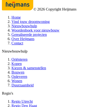
©
2026
Copyright Heijmans
Home
Vind jouw droomwoning
Nieuwbouwhulp
Woordenboek voor nieuwbouw
Gerealiseerde projecten
Over Heijmans
Contact
Nieuwbouwhulp
Oriënteren
Kopen
Kiezen & samenstellen
Bouwen
Opleveren
Wonen
Duurzaamheid
Regio's
Regio Utrecht
Regio Den Haag