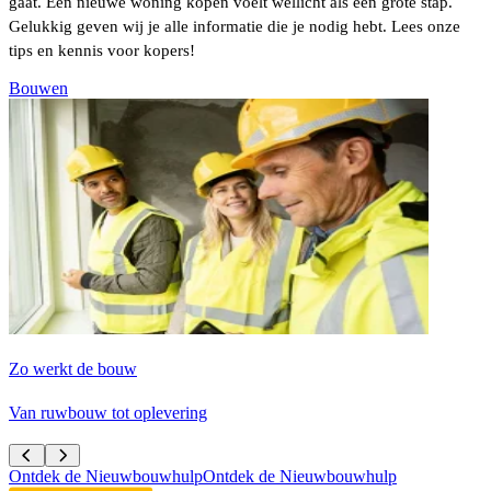
gaat. Een nieuwe woning kopen voelt wellicht als een grote stap.
Gelukkig geven wij je alle informatie die je nodig hebt. Lees onze
tips en kennis voor kopers!
Bouwen
Zo werkt de bouw
J
Van ruwbouw tot oplevering
I
Ontdek de Nieuwbouwhulp
Ontdek de Nieuwbouwhulp