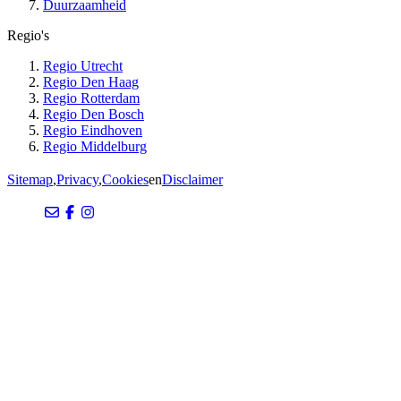
Duurzaamheid
Regio's
Regio Utrecht
Regio Den Haag
Regio Rotterdam
Regio Den Bosch
Regio Eindhoven
Regio Middelburg
Sitemap
,
Privacy
,
Cookies
en
Disclaimer