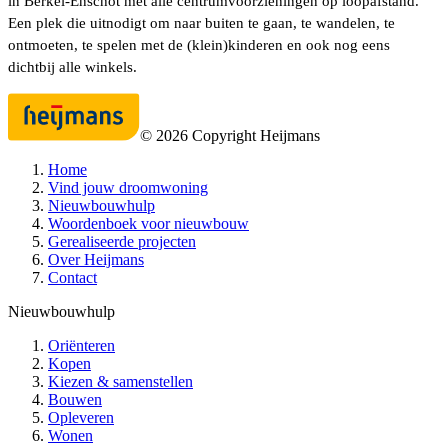
in Berkel-Enschot met alle centrumvoorzieningen op loopafstand.
Een plek die uitnodigt om naar buiten te gaan, te wandelen, te
ontmoeten, te spelen met de (klein)kinderen en ook nog eens
dichtbij alle winkels.
©
2026
Copyright Heijmans
Home
Vind jouw droomwoning
Nieuwbouwhulp
Woordenboek voor nieuwbouw
Gerealiseerde projecten
Over Heijmans
Contact
Nieuwbouwhulp
Oriënteren
Kopen
Kiezen & samenstellen
Bouwen
Opleveren
Wonen