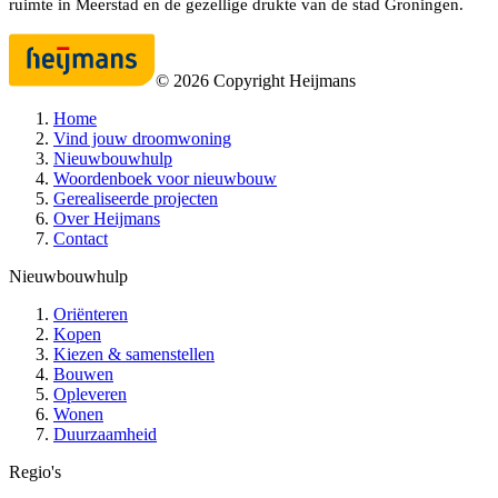
ruimte in Meerstad en de gezellige drukte van de stad Groningen.
©
2026
Copyright Heijmans
Home
Vind jouw droomwoning
Nieuwbouwhulp
Woordenboek voor nieuwbouw
Gerealiseerde projecten
Over Heijmans
Contact
Nieuwbouwhulp
Oriënteren
Kopen
Kiezen & samenstellen
Bouwen
Opleveren
Wonen
Duurzaamheid
Regio's